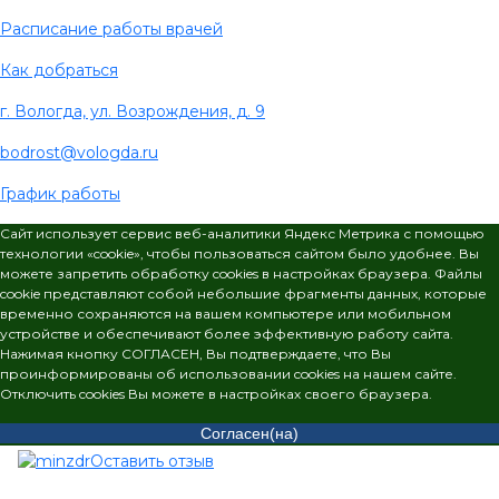
Расписание работы врачей
Как добраться
г. Вологда, ул. Возрождения, д. 9
bodrost@vologda.ru
График работы
Сайт использует сервис веб-аналитики Яндекс Метрика с помощью
технологии «cookie», чтобы пользоваться сайтом было удобнее. Вы
можете запретить обработку cookies в настройках браузера. Файлы
cookie представляют собой небольшие фрагменты данных, которые
временно сохраняются на вашем компьютере или мобильном
устройстве и обеспечивают более эффективную работу сайта.
Нажимая кнопку СОГЛАСЕН, Вы подтверждаете, что Вы
проинформированы об использовании cookies на нашем сайте.
Отключить cookies Вы можете в настройках своего браузера.
Согласен(на)
Оставить отзыв