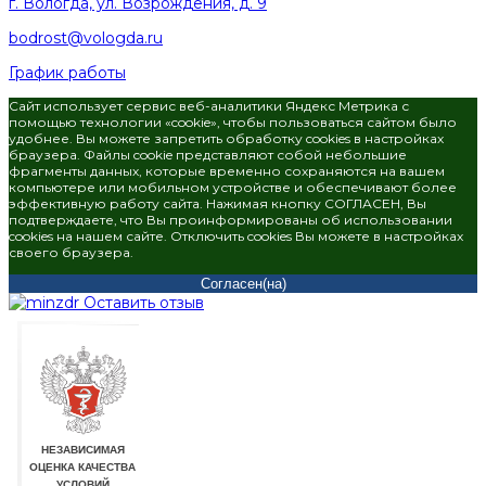
г. Вологда, ул. Возрождения, д. 9
bodrost@vologda.ru
График работы
Сайт использует сервис веб-аналитики Яндекс Метрика с
помощью технологии «cookie», чтобы пользоваться сайтом было
удобнее. Вы можете запретить обработку cookies в настройках
браузера. Файлы cookie представляют собой небольшие
фрагменты данных, которые временно сохраняются на вашем
компьютере или мобильном устройстве и обеспечивают более
эффективную работу сайта. Нажимая кнопку СОГЛАСЕН, Вы
подтверждаете, что Вы проинформированы об использовании
cookies на нашем сайте. Отключить cookies Вы можете в настройках
своего браузера.
Согласен(на)
Оставить отзыв