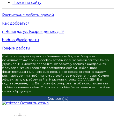
Поиск по сайту
Расписание работы врачей
Как добраться
г. Вологда, ул. Возрождения, д. 9
bodrost@vologda.ru
График работы
Сайт использует сервис веб-аналитики Яндекс Метрика с
помощью технологии «cookie», чтобы пользоваться сайтом было
удобнее. Вы можете запретить обработку cookies в настройках
браузера. Файлы cookie представляют собой небольшие
фрагменты данных, которые временно сохраняются на вашем
компьютере или мобильном устройстве и обеспечивают более
эффективную работу сайта. Нажимая кнопку СОГЛАСЕН, Вы
подтверждаете, что Вы проинформированы об использовании
cookies на нашем сайте. Отключить cookies Вы можете в настройках
своего браузера.
Согласен(на)
Оставить отзыв